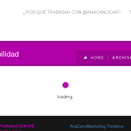
¿POR QUÉ TRABAJAR CON @ANACANOGAR?
bilidad
HOME
ARCHIV
loading..
AnaCanoMarketing Timelime
NFORMACIÓN DE