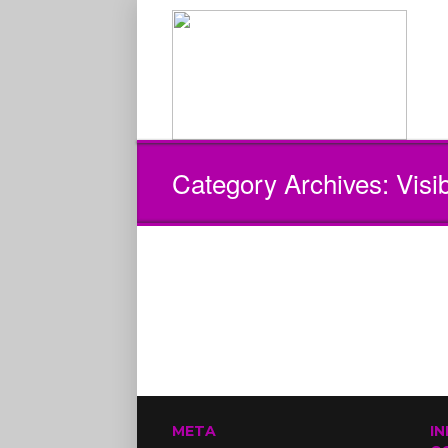
Category Archives:
Visi
META
I