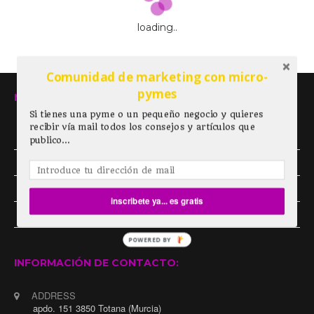
loading..
Comunidad de marketing con micro-
pymes
META
Si tienes una pyme o un pequeño negocio y quieres
BUSCA TU
recibir vía mail todos los consejos y artículos que
Acceder
DIFERENCIA Y
publico...
Feed de entradas
DESTACA SOBRE LOS
DEMÁS
Feed de comentarios
inscribete ya... es gratis
WordPress.org
mayo 15, 2015
Anacanogar
POWERED BY
No Comments
INFORMACIÓN DE CONTACTO:
Comparte!
ADDRESS
apdo. 151 3850 Totana (Murcia)